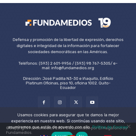
Defensa y promoción de la libertad de expresión, derechos
digitales e integridad de la información para fortalecer
sociedades democráticas en las Américas.
Teléfonos: (593) 2 601-9956 / (593) 98 767-5305/ e-
mail: info@fundamedios.org
Dirección: José Padilla N3-30 e Iñaquito, Edificio
Platinum Oficinas, piso 10, oficina 1002. Quito-
Ecuador
Usamos cookies para asegurar que te damos la mejor
experiencia en nuestra web. Si continúas usando este sitio,
asumiremos que estás de acuerdo con ello.
Política de Cookies
©Copyright Fundamedios 2021. Desarrollado por El Megáfono by
Fundamedios.