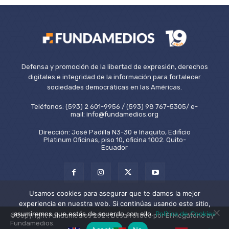
Defensa y promoción de la libertad de expresión, derechos
digitales e integridad de la información para fortalecer
sociedades democráticas en las Américas.
Teléfonos: (593) 2 601-9956 / (593) 98 767-5305/ e-
mail: info@fundamedios.org
Dirección: José Padilla N3-30 e Iñaquito, Edificio
Platinum Oficinas, piso 10, oficina 1002. Quito-
Ecuador
Usamos cookies para asegurar que te damos la mejor
experiencia en nuestra web. Si continúas usando este sitio,
asumiremos que estás de acuerdo con ello.
Política de Cookies
©Copyright Fundamedios 2021. Desarrollado por El Megáfono by
Fundamedios.