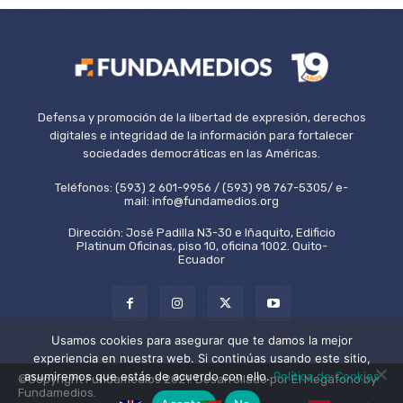
Defensa y promoción de la libertad de expresión, derechos
digitales e integridad de la información para fortalecer
sociedades democráticas en las Américas.
Teléfonos: (593) 2 601-9956 / (593) 98 767-5305/ e-
mail: info@fundamedios.org
Dirección: José Padilla N3-30 e Iñaquito, Edificio
Platinum Oficinas, piso 10, oficina 1002. Quito-
Ecuador
Usamos cookies para asegurar que te damos la mejor
experiencia en nuestra web. Si continúas usando este sitio,
asumiremos que estás de acuerdo con ello.
Política de Cookies
©Copyright Fundamedios 2021. Desarrollado por El Megáfono by
Fundamedios.