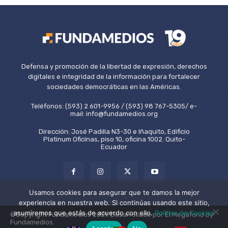
Defensa y promoción de la libertad de expresión, derechos
digitales e integridad de la información para fortalecer
sociedades democráticas en las Américas.
Teléfonos: (593) 2 601-9956 / (593) 98 767-5305/ e-
mail: info@fundamedios.org
Dirección: José Padilla N3-30 e Iñaquito, Edificio
Platinum Oficinas, piso 10, oficina 1002. Quito-
Ecuador
Usamos cookies para asegurar que te damos la mejor
experiencia en nuestra web. Si continúas usando este sitio,
asumiremos que estás de acuerdo con ello.
Política de Cookies
©Copyright Fundamedios 2021. Desarrollado por El Megáfono by
Fundamedios.