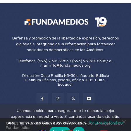
Defensa y promoción de la libertad de expresión, derechos
digitales e integridad de la información para fortalecer
sociedades democráticas en las Américas.
Teléfonos: (593) 2 601-9956 / (593) 98 767-5305/ e-
mail: info@fundamedios.org
Dirección: José Padilla N3-30 e Iñaquito, Edificio
Platinum Oficinas, piso 10, oficina 1002. Quito-
Ecuador
Usamos cookies para asegurar que te damos la mejor
experiencia en nuestra web. Si continúas usando este sitio,
asumiremos que estás de acuerdo con ello.
Política de Cookies
©Copyright Fundamedios 2021. Desarrollado por El Megáfono by
Fundamedios.