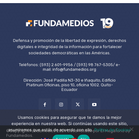
Defensa y promoción de la libertad de expresión, derechos
digitales e integridad de la información para fortalecer
sociedades democráticas en las Américas.
Teléfonos: (593) 2 601-9956 / (593) 98 767-5305/ e-
mail: info@fundamedios.org
Dirección: José Padilla N3-30 e Iñaquito, Edificio
Platinum Oficinas, piso 10, oficina 1002. Quito-
Ecuador
Usamos cookies para asegurar que te damos la mejor
experiencia en nuestra web. Si continúas usando este sitio,
asumiremos que estás de acuerdo con ello.
Política de Cookies
©Copyright Fundamedios 2021. Desarrollado por El Megáfono by
Fundamedios.