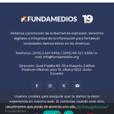
Defensa y promoción de la libertad de expresión, derechos
digitales e integridad de la información para fortalecer
sociedades democráticas en las Américas.
Teléfonos: (593) 2 601-9956 / (593) 98 767-5305/ e-
mail: info@fundamedios.org
Dirección: José Padilla N3-30 e Iñaquito, Edificio
Platinum Oficinas, piso 10, oficina 1002. Quito-
Ecuador
Usamos cookies para asegurar que te damos la mejor
experiencia en nuestra web. Si continúas usando este sitio,
asumiremos que estás de acuerdo con ello.
Política de Cookies
©Copyright Fundamedios 2021. Desarrollado por El Megáfono by
Fundamedios.