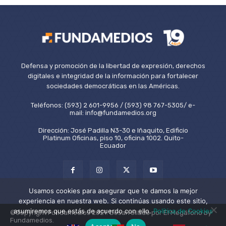
Defensa y promoción de la libertad de expresión, derechos
digitales e integridad de la información para fortalecer
sociedades democráticas en las Américas.
Teléfonos: (593) 2 601-9956 / (593) 98 767-5305/ e-
mail: info@fundamedios.org
Dirección: José Padilla N3-30 e Iñaquito, Edificio
Platinum Oficinas, piso 10, oficina 1002. Quito-
Ecuador
Usamos cookies para asegurar que te damos la mejor
experiencia en nuestra web. Si continúas usando este sitio,
asumiremos que estás de acuerdo con ello.
Política de Cookies
©Copyright Fundamedios 2021. Desarrollado por El Megáfono by
Fundamedios.