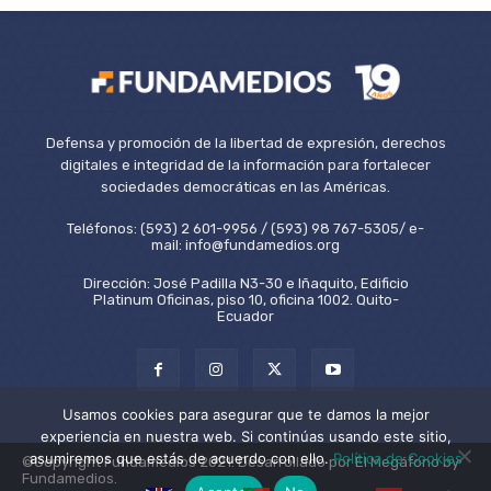
Defensa y promoción de la libertad de expresión, derechos
digitales e integridad de la información para fortalecer
sociedades democráticas en las Américas.
Teléfonos: (593) 2 601-9956 / (593) 98 767-5305/ e-
mail: info@fundamedios.org
Dirección: José Padilla N3-30 e Iñaquito, Edificio
Platinum Oficinas, piso 10, oficina 1002. Quito-
Ecuador
Usamos cookies para asegurar que te damos la mejor
experiencia en nuestra web. Si continúas usando este sitio,
asumiremos que estás de acuerdo con ello.
Política de Cookies
©Copyright Fundamedios 2021. Desarrollado por El Megáfono by
Fundamedios.