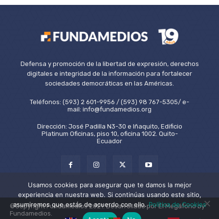
Defensa y promoción de la libertad de expresión, derechos
digitales e integridad de la información para fortalecer
sociedades democráticas en las Américas.
Teléfonos: (593) 2 601-9956 / (593) 98 767-5305/ e-
mail: info@fundamedios.org
Dirección: José Padilla N3-30 e Iñaquito, Edificio
Platinum Oficinas, piso 10, oficina 1002. Quito-
Ecuador
Usamos cookies para asegurar que te damos la mejor
experiencia en nuestra web. Si continúas usando este sitio,
asumiremos que estás de acuerdo con ello.
Política de Cookies
©Copyright Fundamedios 2021. Desarrollado por El Megáfono by
Fundamedios.