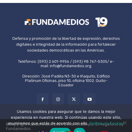
Defensa y promoción de la libertad de expresión, derechos
digitales e integridad de la información para fortalecer
sociedades democráticas en las Américas.
Teléfonos: (593) 2 601-9956 / (593) 98 767-5305/ e-
mail: info@fundamedios.org
Dirección: José Padilla N3-30 e Iñaquito, Edificio
Platinum Oficinas, piso 10, oficina 1002. Quito-
Ecuador
Usamos cookies para asegurar que te damos la mejor
experiencia en nuestra web. Si continúas usando este sitio,
asumiremos que estás de acuerdo con ello.
Política de Cookies
©Copyright Fundamedios 2021. Desarrollado por El Megáfono by
Fundamedios.