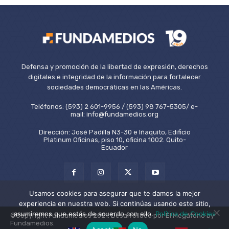
Defensa y promoción de la libertad de expresión, derechos
digitales e integridad de la información para fortalecer
sociedades democráticas en las Américas.
Teléfonos: (593) 2 601-9956 / (593) 98 767-5305/ e-
mail: info@fundamedios.org
Dirección: José Padilla N3-30 e Iñaquito, Edificio
Platinum Oficinas, piso 10, oficina 1002. Quito-
Ecuador
Usamos cookies para asegurar que te damos la mejor
experiencia en nuestra web. Si continúas usando este sitio,
asumiremos que estás de acuerdo con ello.
Política de Cookies
©Copyright Fundamedios 2021. Desarrollado por El Megáfono by
Fundamedios.