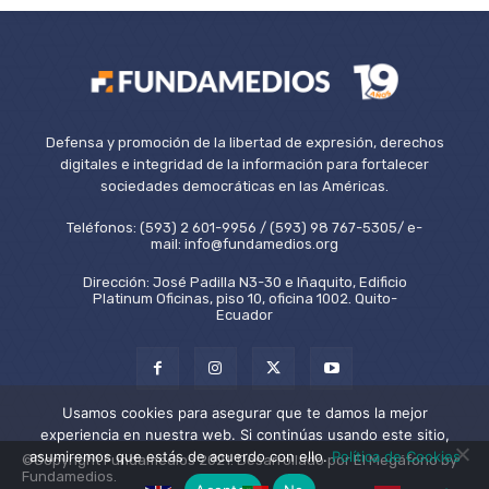
Defensa y promoción de la libertad de expresión, derechos
digitales e integridad de la información para fortalecer
sociedades democráticas en las Américas.
Teléfonos: (593) 2 601-9956 / (593) 98 767-5305/ e-
mail: info@fundamedios.org
Dirección: José Padilla N3-30 e Iñaquito, Edificio
Platinum Oficinas, piso 10, oficina 1002. Quito-
Ecuador
Usamos cookies para asegurar que te damos la mejor
experiencia en nuestra web. Si continúas usando este sitio,
asumiremos que estás de acuerdo con ello.
Política de Cookies
©Copyright Fundamedios 2021. Desarrollado por El Megáfono by
Fundamedios.