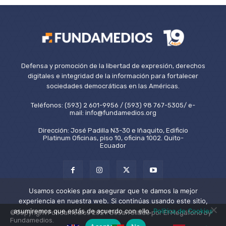
Defensa y promoción de la libertad de expresión, derechos
digitales e integridad de la información para fortalecer
sociedades democráticas en las Américas.
Teléfonos: (593) 2 601-9956 / (593) 98 767-5305/ e-
mail: info@fundamedios.org
Dirección: José Padilla N3-30 e Iñaquito, Edificio
Platinum Oficinas, piso 10, oficina 1002. Quito-
Ecuador
Usamos cookies para asegurar que te damos la mejor
experiencia en nuestra web. Si continúas usando este sitio,
asumiremos que estás de acuerdo con ello.
Política de Cookies
©Copyright Fundamedios 2021. Desarrollado por El Megáfono by
Fundamedios.