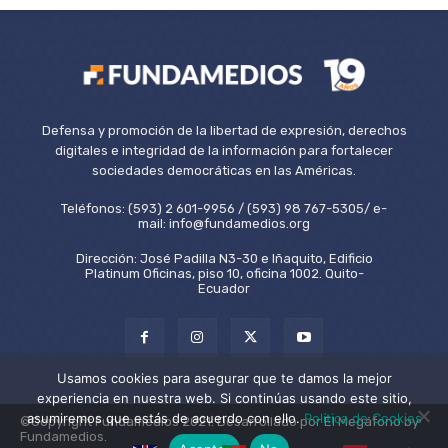
Defensa y promoción de la libertad de expresión, derechos
digitales e integridad de la información para fortalecer
sociedades democráticas en las Américas.
Teléfonos: (593) 2 601-9956 / (593) 98 767-5305/ e-
mail: info@fundamedios.org
Dirección: José Padilla N3-30 e Iñaquito, Edificio
Platinum Oficinas, piso 10, oficina 1002. Quito-
Ecuador
Usamos cookies para asegurar que te damos la mejor
experiencia en nuestra web. Si continúas usando este sitio,
asumiremos que estás de acuerdo con ello.
Política de Cookies
©Copyright Fundamedios 2021. Desarrollado por El Megáfono by
Fundamedios.