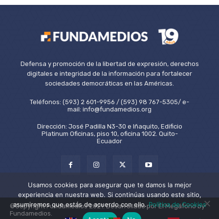
Defensa y promoción de la libertad de expresión, derechos
digitales e integridad de la información para fortalecer
sociedades democráticas en las Américas.
Teléfonos: (593) 2 601-9956 / (593) 98 767-5305/ e-
mail: info@fundamedios.org
Dirección: José Padilla N3-30 e Iñaquito, Edificio
Platinum Oficinas, piso 10, oficina 1002. Quito-
Ecuador
Usamos cookies para asegurar que te damos la mejor
experiencia en nuestra web. Si continúas usando este sitio,
asumiremos que estás de acuerdo con ello.
Política de Cookies
©Copyright Fundamedios 2021. Desarrollado por El Megáfono by
Fundamedios.