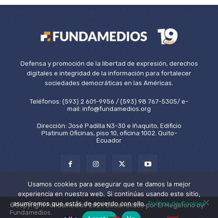
Defensa y promoción de la libertad de expresión, derechos
digitales e integridad de la información para fortalecer
sociedades democráticas en las Américas.
Teléfonos: (593) 2 601-9956 / (593) 98 767-5305/ e-
mail: info@fundamedios.org
Dirección: José Padilla N3-30 e Iñaquito, Edificio
Platinum Oficinas, piso 10, oficina 1002. Quito-
Ecuador
Usamos cookies para asegurar que te damos la mejor
experiencia en nuestra web. Si continúas usando este sitio,
asumiremos que estás de acuerdo con ello.
Política de Cookies
©Copyright Fundamedios 2021. Desarrollado por El Megáfono by
Fundamedios.