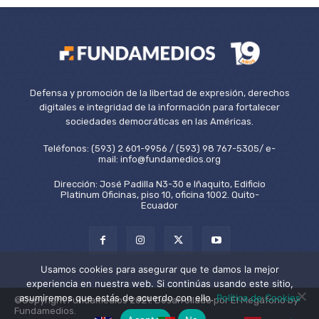
Defensa y promoción de la libertad de expresión, derechos
digitales e integridad de la información para fortalecer
sociedades democráticas en las Américas.
Teléfonos: (593) 2 601-9956 / (593) 98 767-5305/ e-
mail: info@fundamedios.org
Dirección: José Padilla N3-30 e Iñaquito, Edificio
Platinum Oficinas, piso 10, oficina 1002. Quito-
Ecuador
Usamos cookies para asegurar que te damos la mejor
experiencia en nuestra web. Si continúas usando este sitio,
asumiremos que estás de acuerdo con ello.
Política de Cookies
©Copyright Fundamedios 2021. Desarrollado por El Megáfono by
Fundamedios.