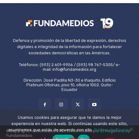
Defensa y promoción de la libertad de expresión, derechos
digitales e integridad de la información para fortalecer
sociedades democráticas en las Américas.
Teléfonos: (593) 2 601-9956 / (593) 98 767-5305/ e-
mail: info@fundamedios.org
Dirección: José Padilla N3-30 e Iñaquito, Edificio
Platinum Oficinas, piso 10, oficina 1002. Quito-
Ecuador
Usamos cookies para asegurar que te damos la mejor
experiencia en nuestra web. Si continúas usando este sitio,
asumiremos que estás de acuerdo con ello.
Política de Cookies
©Copyright Fundamedios 2021. Desarrollado por El Megáfono by
Fundamedios.