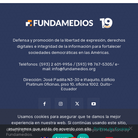
Defensa y promoción de la libertad de expresión, derechos
digitales e integridad de la información para fortalecer
sociedades democráticas en las Américas.
Teléfonos: (593) 2 601-9956 / (593) 98 767-5305/ e-
mail: info@fundamedios.org
Dirección: José Padilla N3-30 e Iñaquito, Edificio
Platinum Oficinas, piso 10, oficina 1002. Quito-
Ecuador
Usamos cookies para asegurar que te damos la mejor
experiencia en nuestra web. Si continúas usando este sitio,
asumiremos que estás de acuerdo con ello.
Política de Cookies
©Copyright Fundamedios 2021. Desarrollado por El Megáfono by
Fundamedios.