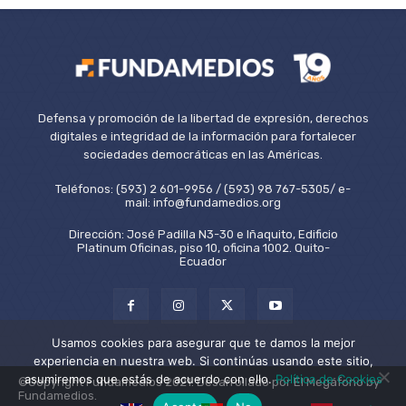
Defensa y promoción de la libertad de expresión, derechos
digitales e integridad de la información para fortalecer
sociedades democráticas en las Américas.
Teléfonos: (593) 2 601-9956 / (593) 98 767-5305/ e-
mail: info@fundamedios.org
Dirección: José Padilla N3-30 e Iñaquito, Edificio
Platinum Oficinas, piso 10, oficina 1002. Quito-
Ecuador
Usamos cookies para asegurar que te damos la mejor
experiencia en nuestra web. Si continúas usando este sitio,
asumiremos que estás de acuerdo con ello.
Política de Cookies
©Copyright Fundamedios 2021. Desarrollado por El Megáfono by
Fundamedios.