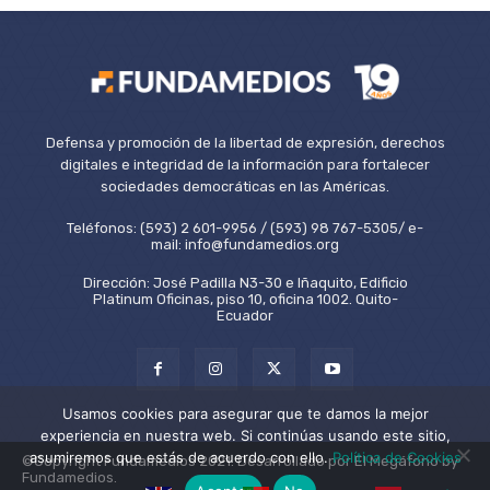
Defensa y promoción de la libertad de expresión, derechos
digitales e integridad de la información para fortalecer
sociedades democráticas en las Américas.
Teléfonos: (593) 2 601-9956 / (593) 98 767-5305/ e-
mail: info@fundamedios.org
Dirección: José Padilla N3-30 e Iñaquito, Edificio
Platinum Oficinas, piso 10, oficina 1002. Quito-
Ecuador
Usamos cookies para asegurar que te damos la mejor
experiencia en nuestra web. Si continúas usando este sitio,
asumiremos que estás de acuerdo con ello.
Política de Cookies
©Copyright Fundamedios 2021. Desarrollado por El Megáfono by
Fundamedios.