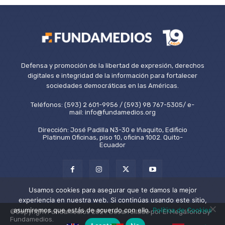
Defensa y promoción de la libertad de expresión, derechos
digitales e integridad de la información para fortalecer
sociedades democráticas en las Américas.
Teléfonos: (593) 2 601-9956 / (593) 98 767-5305/ e-
mail: info@fundamedios.org
Dirección: José Padilla N3-30 e Iñaquito, Edificio
Platinum Oficinas, piso 10, oficina 1002. Quito-
Ecuador
Usamos cookies para asegurar que te damos la mejor
experiencia en nuestra web. Si continúas usando este sitio,
asumiremos que estás de acuerdo con ello.
Política de Cookies
©Copyright Fundamedios 2021. Desarrollado por El Megáfono by
Fundamedios.