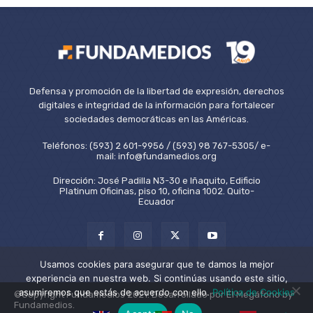
Defensa y promoción de la libertad de expresión, derechos
digitales e integridad de la información para fortalecer
sociedades democráticas en las Américas.
Teléfonos: (593) 2 601-9956 / (593) 98 767-5305/ e-
mail: info@fundamedios.org
Dirección: José Padilla N3-30 e Iñaquito, Edificio
Platinum Oficinas, piso 10, oficina 1002. Quito-
Ecuador
Usamos cookies para asegurar que te damos la mejor
experiencia en nuestra web. Si continúas usando este sitio,
asumiremos que estás de acuerdo con ello.
Política de Cookies
©Copyright Fundamedios 2021. Desarrollado por El Megáfono by
Fundamedios.