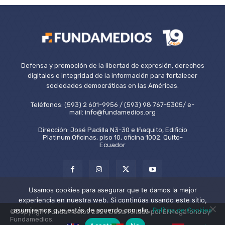
Defensa y promoción de la libertad de expresión, derechos
digitales e integridad de la información para fortalecer
sociedades democráticas en las Américas.
Teléfonos: (593) 2 601-9956 / (593) 98 767-5305/ e-
mail: info@fundamedios.org
Dirección: José Padilla N3-30 e Iñaquito, Edificio
Platinum Oficinas, piso 10, oficina 1002. Quito-
Ecuador
Usamos cookies para asegurar que te damos la mejor
experiencia en nuestra web. Si continúas usando este sitio,
asumiremos que estás de acuerdo con ello.
Política de Cookies
©Copyright Fundamedios 2021. Desarrollado por El Megáfono by
Fundamedios.