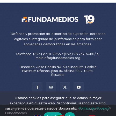
Defensa y promoción de la libertad de expresión, derechos
digitales e integridad de la información para fortalecer
sociedades democráticas en las Américas.
Teléfonos: (593) 2 601-9956 / (593) 98 767-5305/ e-
mail: info@fundamedios.org
Dirección: José Padilla N3-30 e Iñaquito, Edificio
Platinum Oficinas, piso 10, oficina 1002. Quito-
Ecuador
Usamos cookies para asegurar que te damos la mejor
experiencia en nuestra web. Si continúas usando este sitio,
asumiremos que estás de acuerdo con ello.
Política de Cookies
©Copyright Fundamedios 2021. Desarrollado por El Megáfono by
Fundamedios.