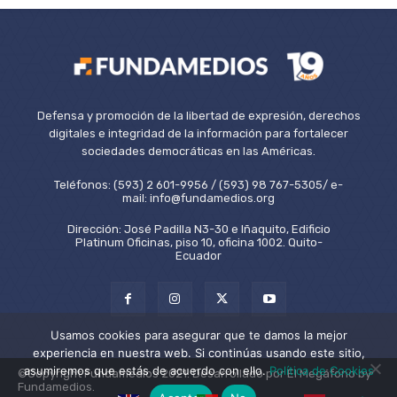
Defensa y promoción de la libertad de expresión, derechos
digitales e integridad de la información para fortalecer
sociedades democráticas en las Américas.
Teléfonos: (593) 2 601-9956 / (593) 98 767-5305/ e-
mail: info@fundamedios.org
Dirección: José Padilla N3-30 e Iñaquito, Edificio
Platinum Oficinas, piso 10, oficina 1002. Quito-
Ecuador
Usamos cookies para asegurar que te damos la mejor
experiencia en nuestra web. Si continúas usando este sitio,
asumiremos que estás de acuerdo con ello.
Política de Cookies
©Copyright Fundamedios 2021. Desarrollado por El Megáfono by
Fundamedios.