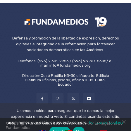
Defensa y promoción de la libertad de expresión, derechos
digitales e integridad de la información para fortalecer
sociedades democráticas en las Américas.
Teléfonos: (593) 2 601-9956 / (593) 98 767-5305/ e-
mail: info@fundamedios.org
Dirección: José Padilla N3-30 e Iñaquito, Edificio
Platinum Oficinas, piso 10, oficina 1002. Quito-
Ecuador
Usamos cookies para asegurar que te damos la mejor
experiencia en nuestra web. Si continúas usando este sitio,
asumiremos que estás de acuerdo con ello.
Política de Cookies
©Copyright Fundamedios 2021. Desarrollado por El Megáfono by
Fundamedios.