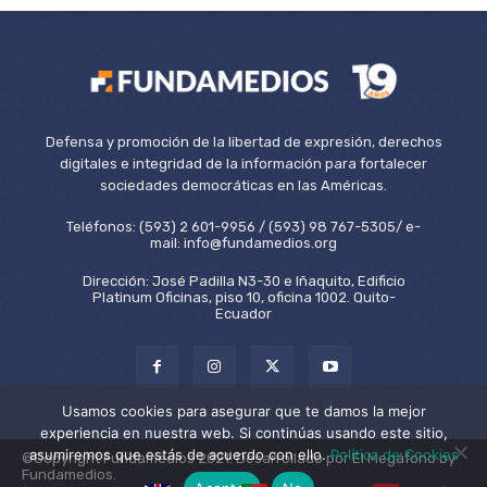
Defensa y promoción de la libertad de expresión, derechos
digitales e integridad de la información para fortalecer
sociedades democráticas en las Américas.
Teléfonos: (593) 2 601-9956 / (593) 98 767-5305/ e-
mail: info@fundamedios.org
Dirección: José Padilla N3-30 e Iñaquito, Edificio
Platinum Oficinas, piso 10, oficina 1002. Quito-
Ecuador
Usamos cookies para asegurar que te damos la mejor
experiencia en nuestra web. Si continúas usando este sitio,
asumiremos que estás de acuerdo con ello.
Política de Cookies
©Copyright Fundamedios 2021. Desarrollado por El Megáfono by
Fundamedios.