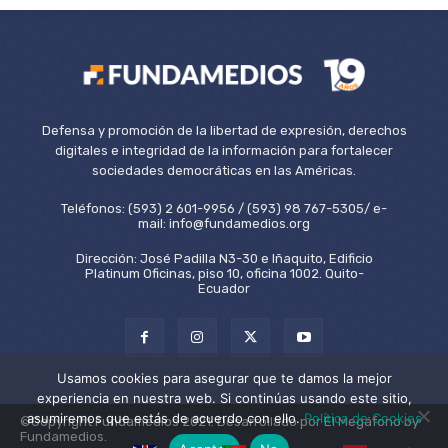
Defensa y promoción de la libertad de expresión, derechos
digitales e integridad de la información para fortalecer
sociedades democráticas en las Américas.
Teléfonos: (593) 2 601-9956 / (593) 98 767-5305/ e-
mail: info@fundamedios.org
Dirección: José Padilla N3-30 e Iñaquito, Edificio
Platinum Oficinas, piso 10, oficina 1002. Quito-
Ecuador
Usamos cookies para asegurar que te damos la mejor
experiencia en nuestra web. Si continúas usando este sitio,
asumiremos que estás de acuerdo con ello.
Política de Cookies
©Copyright Fundamedios 2021. Desarrollado por El Megáfono by
Fundamedios.