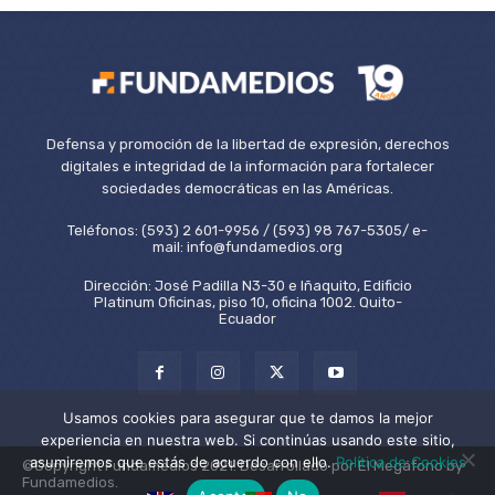
Defensa y promoción de la libertad de expresión, derechos
digitales e integridad de la información para fortalecer
sociedades democráticas en las Américas.
Teléfonos: (593) 2 601-9956 / (593) 98 767-5305/ e-
mail: info@fundamedios.org
Dirección: José Padilla N3-30 e Iñaquito, Edificio
Platinum Oficinas, piso 10, oficina 1002. Quito-
Ecuador
Usamos cookies para asegurar que te damos la mejor
experiencia en nuestra web. Si continúas usando este sitio,
asumiremos que estás de acuerdo con ello.
Política de Cookies
©Copyright Fundamedios 2021. Desarrollado por El Megáfono by
Fundamedios.