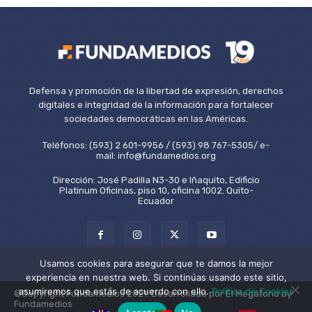
Defensa y promoción de la libertad de expresión, derechos
digitales e integridad de la información para fortalecer
sociedades democráticas en las Américas.
Teléfonos: (593) 2 601-9956 / (593) 98 767-5305/ e-
mail: info@fundamedios.org
Dirección: José Padilla N3-30 e Iñaquito, Edificio
Platinum Oficinas, piso 10, oficina 1002. Quito-
Ecuador
Usamos cookies para asegurar que te damos la mejor
experiencia en nuestra web. Si continúas usando este sitio,
asumiremos que estás de acuerdo con ello.
Política de Cookies
©Copyright Fundamedios 2021. Desarrollado por El Megáfono by
Fundamedios.