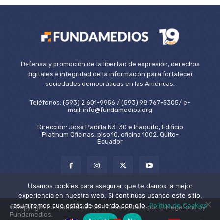
Defensa y promoción de la libertad de expresión, derechos
digitales e integridad de la información para fortalecer
sociedades democráticas en las Américas.
Teléfonos: (593) 2 601-9956 / (593) 98 767-5305/ e-
mail: info@fundamedios.org
Dirección: José Padilla N3-30 e Iñaquito, Edificio
Platinum Oficinas, piso 10, oficina 1002. Quito-
Ecuador
Usamos cookies para asegurar que te damos la mejor
experiencia en nuestra web. Si continúas usando este sitio,
asumiremos que estás de acuerdo con ello.
Política de Cookies
©Copyright Fundamedios 2021. Desarrollado por El Megáfono by
Fundamedios.