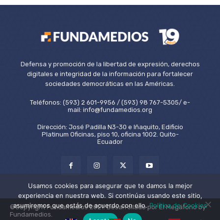
Defensa y promoción de la libertad de expresión, derechos
digitales e integridad de la información para fortalecer
sociedades democráticas en las Américas.
Teléfonos: (593) 2 601-9956 / (593) 98 767-5305/ e-
mail: info@fundamedios.org
Dirección: José Padilla N3-30 e Iñaquito, Edificio
Platinum Oficinas, piso 10, oficina 1002. Quito-
Ecuador
Usamos cookies para asegurar que te damos la mejor
experiencia en nuestra web. Si continúas usando este sitio,
asumiremos que estás de acuerdo con ello.
Política de Cookies
©Copyright Fundamedios 2021. Desarrollado por El Megáfono by
Fundamedios.