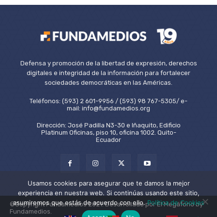
Defensa y promoción de la libertad de expresión, derechos
digitales e integridad de la información para fortalecer
sociedades democráticas en las Américas.
Teléfonos: (593) 2 601-9956 / (593) 98 767-5305/ e-
mail: info@fundamedios.org
Dirección: José Padilla N3-30 e Iñaquito, Edificio
Platinum Oficinas, piso 10, oficina 1002. Quito-
Ecuador
Usamos cookies para asegurar que te damos la mejor
experiencia en nuestra web. Si continúas usando este sitio,
asumiremos que estás de acuerdo con ello.
Política de Cookies
©Copyright Fundamedios 2021. Desarrollado por El Megáfono by
Fundamedios.