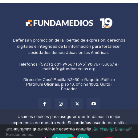
Defensa y promoción de la libertad de expresión, derechos
digitales e integridad de la información para fortalecer
sociedades democráticas en las Américas.
Teléfonos: (593) 2 601-9956 / (593) 98 767-5305/ e-
mail: info@fundamedios.org
Dirección: José Padilla N3-30 e Iñaquito, Edificio
Platinum Oficinas, piso 10, oficina 1002. Quito-
Ecuador
Usamos cookies para asegurar que te damos la mejor
experiencia en nuestra web. Si continúas usando este sitio,
asumiremos que estás de acuerdo con ello.
Política de Cookies
©Copyright Fundamedios 2021. Desarrollado por El Megáfono by
Fundamedios.