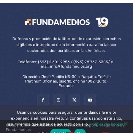
Defensa y promoción de la libertad de expresión, derechos
digitales e integridad de la información para fortalecer
sociedades democráticas en las Américas.
Teléfonos: (593) 2 601-9956 / (593) 98 767-5305/ e-
mail: info@fundamedios.org
Dirección: José Padilla N3-30 e Iñaquito, Edificio
Platinum Oficinas, piso 10, oficina 1002. Quito-
Ecuador
Usamos cookies para asegurar que te damos la mejor
experiencia en nuestra web. Si continúas usando este sitio,
asumiremos que estás de acuerdo con ello.
Política de Cookies
©Copyright Fundamedios 2021. Desarrollado por El Megáfono by
Fundamedios.