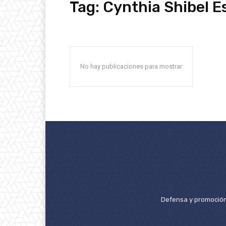
Tag:
Cynthia Shibel E
No hay publicaciones para mostrar
Defensa y promoción 