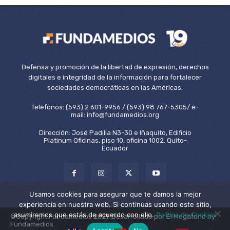
Defensa y promoción de la libertad de expresión, derechos
digitales e integridad de la información para fortalecer
sociedades democráticas en las Américas.
Teléfonos: (593) 2 601-9956 / (593) 98 767-5305/ e-
mail: info@fundamedios.org
Dirección: José Padilla N3-30 e Iñaquito, Edificio
Platinum Oficinas, piso 10, oficina 1002. Quito-
Ecuador
Usamos cookies para asegurar que te damos la mejor
experiencia en nuestra web. Si continúas usando este sitio,
asumiremos que estás de acuerdo con ello.
Política de Cookies
©Copyright Fundamedios 2021. Desarrollado por El Megáfono by
Fundamedios.