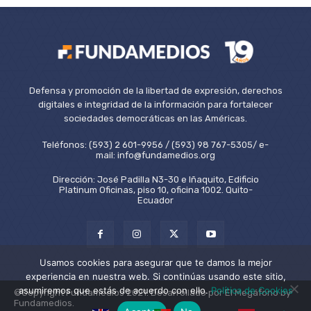
Defensa y promoción de la libertad de expresión, derechos
digitales e integridad de la información para fortalecer
sociedades democráticas en las Américas.
Teléfonos: (593) 2 601-9956 / (593) 98 767-5305/ e-
mail: info@fundamedios.org
Dirección: José Padilla N3-30 e Iñaquito, Edificio
Platinum Oficinas, piso 10, oficina 1002. Quito-
Ecuador
Usamos cookies para asegurar que te damos la mejor
experiencia en nuestra web. Si continúas usando este sitio,
asumiremos que estás de acuerdo con ello.
Política de Cookies
©Copyright Fundamedios 2021. Desarrollado por El Megáfono by
Fundamedios.