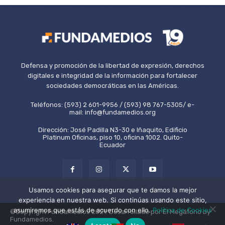
Defensa y promoción de la libertad de expresión, derechos
digitales e integridad de la información para fortalecer
sociedades democráticas en las Américas.
Teléfonos: (593) 2 601-9956 / (593) 98 767-5305/ e-
mail: info@fundamedios.org
Dirección: José Padilla N3-30 e Iñaquito, Edificio
Platinum Oficinas, piso 10, oficina 1002. Quito-
Ecuador
Usamos cookies para asegurar que te damos la mejor
experiencia en nuestra web. Si continúas usando este sitio,
asumiremos que estás de acuerdo con ello.
Política de Cookies
©Copyright Fundamedios 2021. Desarrollado por El Megáfono by
Fundamedios.