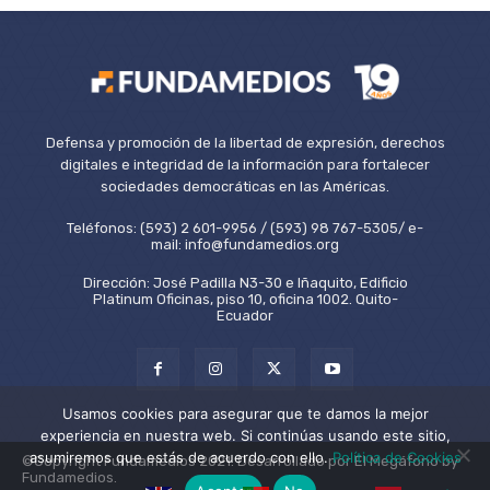
Defensa y promoción de la libertad de expresión, derechos
digitales e integridad de la información para fortalecer
sociedades democráticas en las Américas.
Teléfonos: (593) 2 601-9956 / (593) 98 767-5305/ e-
mail: info@fundamedios.org
Dirección: José Padilla N3-30 e Iñaquito, Edificio
Platinum Oficinas, piso 10, oficina 1002. Quito-
Ecuador
Usamos cookies para asegurar que te damos la mejor
experiencia en nuestra web. Si continúas usando este sitio,
asumiremos que estás de acuerdo con ello.
Política de Cookies
©Copyright Fundamedios 2021. Desarrollado por El Megáfono by
Fundamedios.