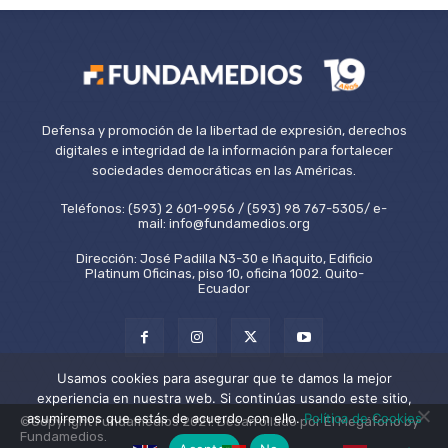
Defensa y promoción de la libertad de expresión, derechos
digitales e integridad de la información para fortalecer
sociedades democráticas en las Américas.
Teléfonos: (593) 2 601-9956 / (593) 98 767-5305/ e-
mail: info@fundamedios.org
Dirección: José Padilla N3-30 e Iñaquito, Edificio
Platinum Oficinas, piso 10, oficina 1002. Quito-
Ecuador
Usamos cookies para asegurar que te damos la mejor
experiencia en nuestra web. Si continúas usando este sitio,
asumiremos que estás de acuerdo con ello.
Política de Cookies
©Copyright Fundamedios 2021. Desarrollado por El Megáfono by
Fundamedios.