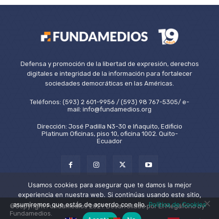
Defensa y promoción de la libertad de expresión, derechos
digitales e integridad de la información para fortalecer
sociedades democráticas en las Américas.
Teléfonos: (593) 2 601-9956 / (593) 98 767-5305/ e-
mail: info@fundamedios.org
Dirección: José Padilla N3-30 e Iñaquito, Edificio
Platinum Oficinas, piso 10, oficina 1002. Quito-
Ecuador
Usamos cookies para asegurar que te damos la mejor
experiencia en nuestra web. Si continúas usando este sitio,
asumiremos que estás de acuerdo con ello.
Política de Cookies
©Copyright Fundamedios 2021. Desarrollado por El Megáfono by
Fundamedios.