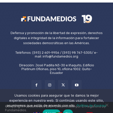
Defensa y promoción de la libertad de expresión, derechos
digitales e integridad de la información para fortalecer
sociedades democráticas en las Américas.
Teléfonos: (593) 2 601-9956 / (593) 98 767-5305/ e-
mail: info@fundamedios.org
Dirección: José Padilla N3-30 e Iñaquito, Edificio
Platinum Oficinas, piso 10, oficina 1002. Quito-
Ecuador
Usamos cookies para asegurar que te damos la mejor
experiencia en nuestra web. Si continúas usando este sitio,
asumiremos que estás de acuerdo con ello.
Política de Cookies
©Copyright Fundamedios 2021. Desarrollado por El Megáfono by
Fundamedios.