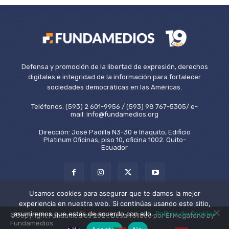
Defensa y promoción de la libertad de expresión, derechos
digitales e integridad de la información para fortalecer
sociedades democráticas en las Américas.
Teléfonos: (593) 2 601-9956 / (593) 98 767-5305/ e-
mail: info@fundamedios.org
Dirección: José Padilla N3-30 e Iñaquito, Edificio
Platinum Oficinas, piso 10, oficina 1002. Quito-
Ecuador
Usamos cookies para asegurar que te damos la mejor
experiencia en nuestra web. Si continúas usando este sitio,
asumiremos que estás de acuerdo con ello.
Política de Cookies
©Copyright Fundamedios 2021. Desarrollado por El Megáfono by
Fundamedios.