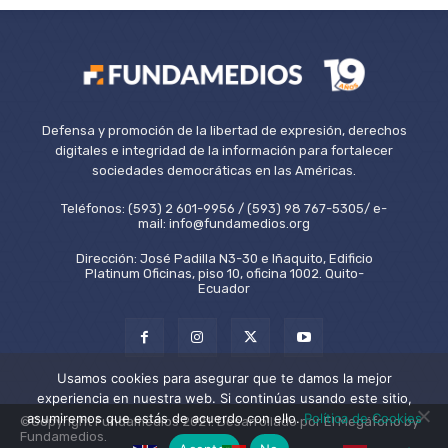
Defensa y promoción de la libertad de expresión, derechos
digitales e integridad de la información para fortalecer
sociedades democráticas en las Américas.
Teléfonos: (593) 2 601-9956 / (593) 98 767-5305/ e-
mail: info@fundamedios.org
Dirección: José Padilla N3-30 e Iñaquito, Edificio
Platinum Oficinas, piso 10, oficina 1002. Quito-
Ecuador
Usamos cookies para asegurar que te damos la mejor
experiencia en nuestra web. Si continúas usando este sitio,
asumiremos que estás de acuerdo con ello.
Política de Cookies
©Copyright Fundamedios 2021. Desarrollado por El Megáfono by
Fundamedios.