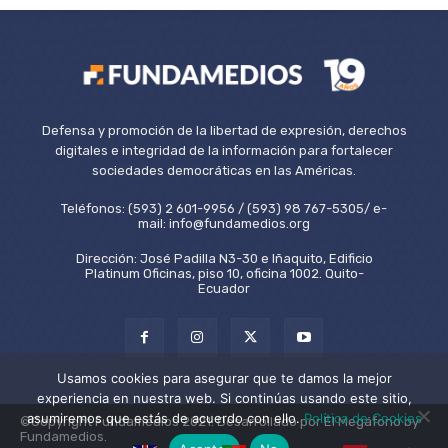
Defensa y promoción de la libertad de expresión, derechos
digitales e integridad de la información para fortalecer
sociedades democráticas en las Américas.
Teléfonos: (593) 2 601-9956 / (593) 98 767-5305/ e-
mail: info@fundamedios.org
Dirección: José Padilla N3-30 e Iñaquito, Edificio
Platinum Oficinas, piso 10, oficina 1002. Quito-
Ecuador
Usamos cookies para asegurar que te damos la mejor
experiencia en nuestra web. Si continúas usando este sitio,
asumiremos que estás de acuerdo con ello.
Política de Cookies
©Copyright Fundamedios 2021. Desarrollado por El Megáfono by
Fundamedios.