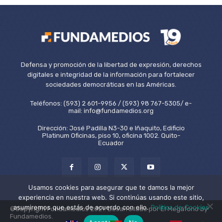
Defensa y promoción de la libertad de expresión, derechos
digitales e integridad de la información para fortalecer
sociedades democráticas en las Américas.
Teléfonos: (593) 2 601-9956 / (593) 98 767-5305/ e-
mail: info@fundamedios.org
Dirección: José Padilla N3-30 e Iñaquito, Edificio
Platinum Oficinas, piso 10, oficina 1002. Quito-
Ecuador
Usamos cookies para asegurar que te damos la mejor
experiencia en nuestra web. Si continúas usando este sitio,
asumiremos que estás de acuerdo con ello.
Política de Cookies
©Copyright Fundamedios 2021. Desarrollado por El Megáfono by
Fundamedios.