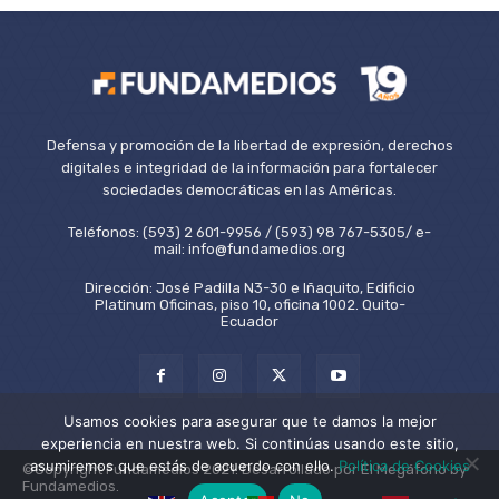
Defensa y promoción de la libertad de expresión, derechos
digitales e integridad de la información para fortalecer
sociedades democráticas en las Américas.
Teléfonos: (593) 2 601-9956 / (593) 98 767-5305/ e-
mail: info@fundamedios.org
Dirección: José Padilla N3-30 e Iñaquito, Edificio
Platinum Oficinas, piso 10, oficina 1002. Quito-
Ecuador
Usamos cookies para asegurar que te damos la mejor
experiencia en nuestra web. Si continúas usando este sitio,
asumiremos que estás de acuerdo con ello.
Política de Cookies
©Copyright Fundamedios 2021. Desarrollado por El Megáfono by
Fundamedios.